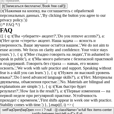
{t('Записаться бесплатно','Book free call')}
{t('Нажимая на кнопку, вы соглашаетесь с обработкой
персональных данных.','By clicking the button you agree to our
privacy policy.')}
{/* FAQ */}
FAQ
{[ { q: t('Вы «убираете» акцент?','Do you remove accents?'), a:
t('Нет цели «стереть» акцент. Наша задача — ясность и
уверенность. Ваше звучание остаётся вашим.','We do not aim to
erase accents. We focus on clarity and confidence. Your voice stays
yours.') }, { q: t('Мне стыдно говорить на людях','I’m ashamed to
speak in public'), a: t('Мы много работаем с безопасной практикой
и поддержкой. Говорить без страха — навык, его можно
освоить.','We work with safe practice and support. Speaking without
fear is a skill you can learn.') }, { q: t('Нужен ли высокий уровень
языка?','Do I need advanced language skills?'), a: t('Нет. Материалы
двуязычны, объяснения простые.','No. Materials are bilingual and
explanations are simple.') }, { q: t('Как быстро будет
результат?','How fast is the result?'), a: t('Первые изменения — на
первой неделе при регулярной практике. Устойчивость
приходит с временем.','First shifts appear in week one with practice.
Stability comes with time.') }, ].map((f, i) => (
setFaqOpen(faqOpen === i ? null : i)} className="w-full flex items-center
justify-between text-left p-4">
{f.q}