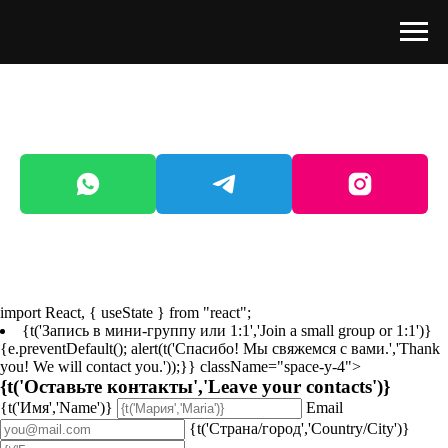
import React, { useState } from "react";
{t('Запись в мини‑группу или 1:1','Join a small group or 1:1')}
{e.preventDefault(); alert(t('Спасибо! Мы свяжемся с вами.','Thank
you! We will contact you.'));}} className="space-y-4">
{t('Оставьте контакты','Leave your contacts')}
{t('Имя','Name')}
Email
{t('Страна/город','Country/City')}