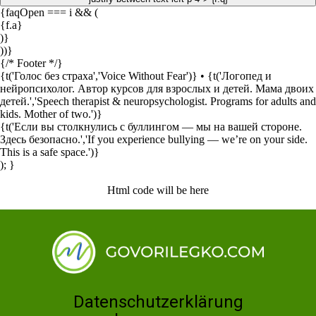
{faqOpen === i && (
{f.a}
)}
))}
{/* Footer */}
{t('Голос без страха','Voice Without Fear')}
•
{t('Логопед и
нейропсихолог. Автор курсов для взрослых и детей. Мама двоих
детей.','Speech therapist & neuropsychologist. Programs for adults and
kids. Mother of two.')}
{t('Если вы столкнулись с буллингом — мы на вашей стороне.
Здесь безопасно.','If you experience bullying — we’re on your side.
This is a safe space.')}
); }
Html code will be here
Datenschutzerklärung