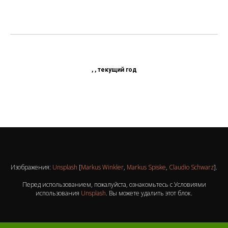
, , текущий год
Изображения:
Unsplash
[
Markus Winkler
,
Markus Spiske
,
Claudio Schwarz
].
Перед использованием, пожалуйста, ознакомьтесь с Условиями
использования
Unsplash
. Вы можете удалить этот блок.