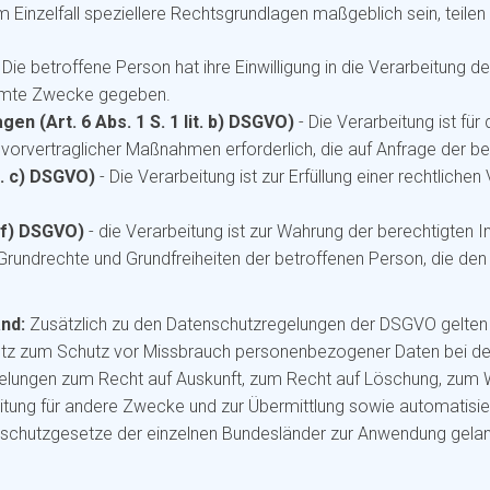
m Einzelfall speziellere Rechtsgrundlagen maßgeblich sein, teilen
 Die betroffene Person hat ihre Einwilligung in die Verarbeitung
mmte Zwecke gegeben.
en (Art. 6 Abs. 1 S. 1 lit. b) DSGVO)
- Die Verarbeitung ist für
g vorvertraglicher Maßnahmen erforderlich, die auf Anfrage der b
it. c) DSGVO)
- Die Verarbeitung ist zur Erfüllung einer rechtlichen
t. f) DSGVO)
- die Verarbeitung ist zur Wahrung der berechtigten 
 Grundrechte und Grundfreiheiten der betroffenen Person, die de
and:
Zusätzlich zu den Datenschutzregelungen der DSGVO gelten
etz zum Schutz vor Missbrauch personenbezogener Daten bei d
elungen zum Recht auf Auskunft, zum Recht auf Löschung, zum W
ung für andere Zwecke und zur Übermittlung sowie automatisiert
tenschutzgesetze der einzelnen Bundesländer zur Anwendung gela