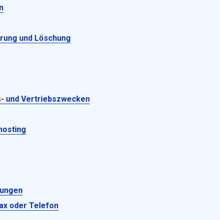
n
erung und Löschung
s- und Vertriebszwecken
hosting
gungen
Fax oder Telefon